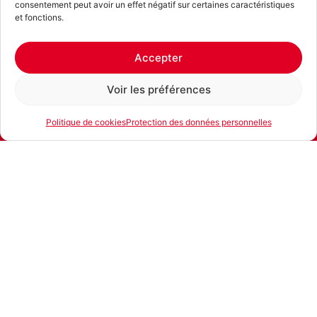
consentement peut avoir un effet négatif sur certaines caractéristiques
et fonctions.
Accepter
Voir les préférences
Politique de cookies
Protection des données personnelles
E-mail
Téléphone
Location
Engins de chantier sur roues et sur chenilles
Pelles compactes ECR88D
Ajouter au panier
Vous recherchez
d'autres matériels pour