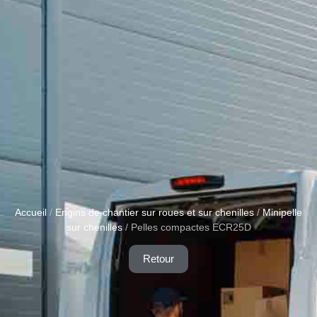
Accueil
/
Engins de chantier sur roues et sur chenilles
/
Minipelle
sur chenilles
/ Pelles compactes ECR25D
Retour