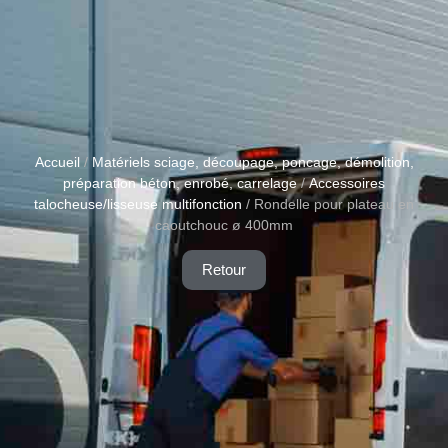
Accueil
/
Matériels sciage, découpage, poncage, démolition,
préparation béton, enrobé, carrelage
/
Accessoires
talocheuse/lisseuse multifonction
/ Rondelle pour plateau en
caoutchouc ø 400mm
Retour