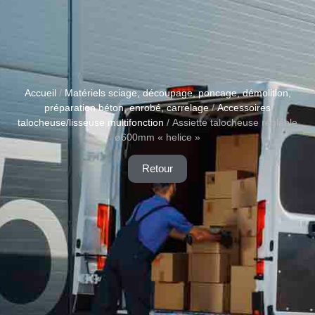
Accueil
/
Matériels sciage, découpage, poncage, démolition,
préparation béton, enrobé, carrelage
/
Accessoires
talocheuse/lisseuse multifonction
/ Assiette talocheuse réglable
ø600mm « helice »
Retour