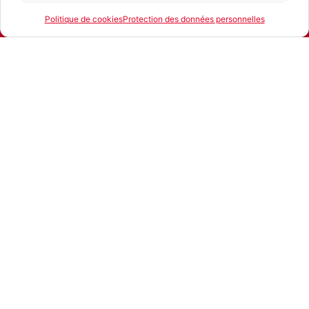
Politique de cookies
Protection des données personnelles
E-mail
Téléphone
Location
Produits similaires
Matériels sciage,
Matériels sciage,
découpage,
découpage,
poncage, démolition,
poncage, démolition,
préparation béton,
préparation béton,
,
,
enrobé, carrelage
enrobé, carrelage