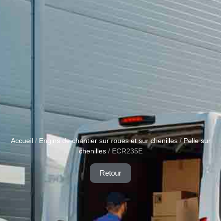
Accueil
/
Engins de chantier sur roues et sur chenilles
/
Pelle sur
chenilles
/ ECR235E
Retour