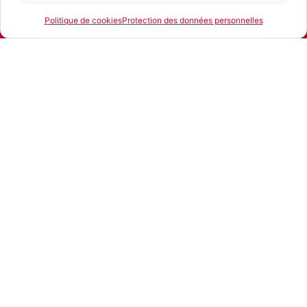
Politique de cookies
Protection des données personnelles
E-mail
Téléphone
Location
Produits similaires
,
Accessoire
Compresseur
compresseur de
Compresseurs +
,
chantier
accessoires
Compresseur de
pneumatiques
,
chantier