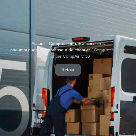
Accueil
/
Compresseurs + accessoires
pneumatiques
/
Compresseur de chantier
/ Compresseur de
chantier CompAir C 38
Retour