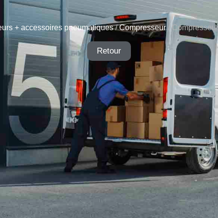
urs + accessoires pneumatiques
/
Compresseur
/ Compresseu
Retour