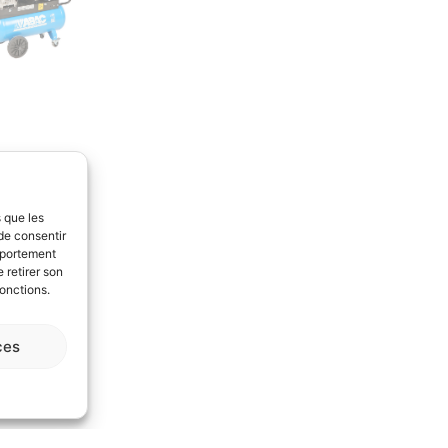
s que les
de consentir
mportement
 retirer son
fonctions.
ces