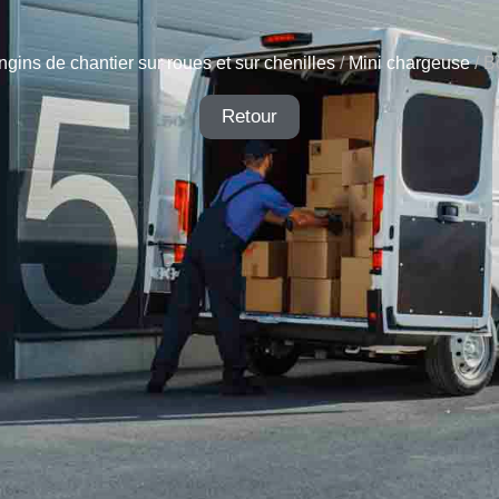
ngins de chantier sur roues et sur chenilles
/
Mini chargeuse
/ B
Retour