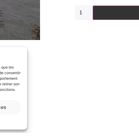
s que les
de consentir
mportement
 retirer son
fonctions.
ces