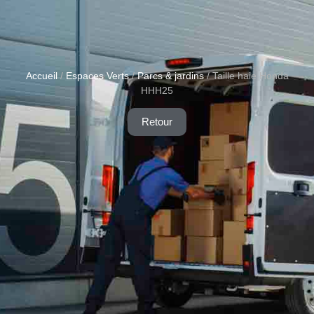
Accueil
/
Espaces Verts
/
Parcs & jardins
/ Taille haie Honda
HHH25
Retour