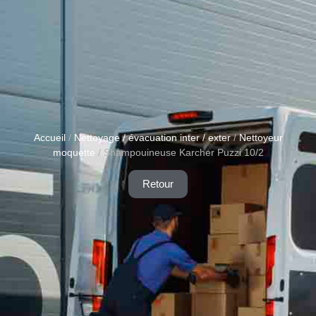
Accueil
/
Nettoyage / évacuation inter / exter
/
Nettoyeur
moquette
/ Shampouineuse Karcher Puzzi 10/2
Retour