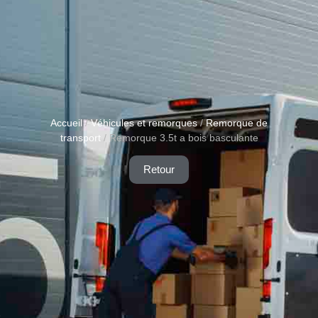
Accueil
/
Véhicules et remorques
/
Remorque de
transport
/ Remorque 3.5t a bois basculante
Retour