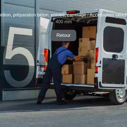
ition, préparation béton, enrobé, carrelage
/
Accessoires taloch
400 mm
Retour