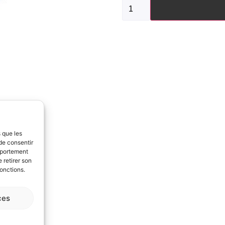
s que les
de consentir
mportement
 retirer son
fonctions.
ces