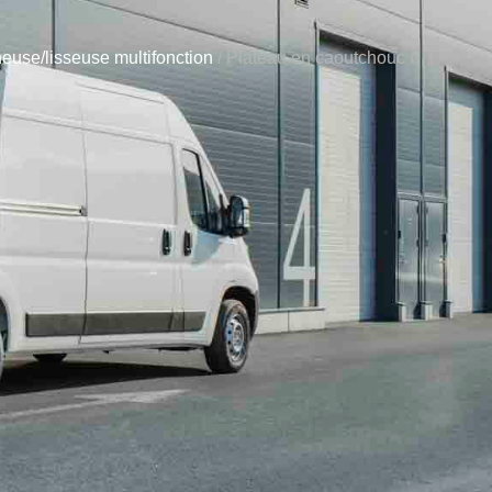
euse/lisseuse multifonction
/ Plateau en caoutchouc ø