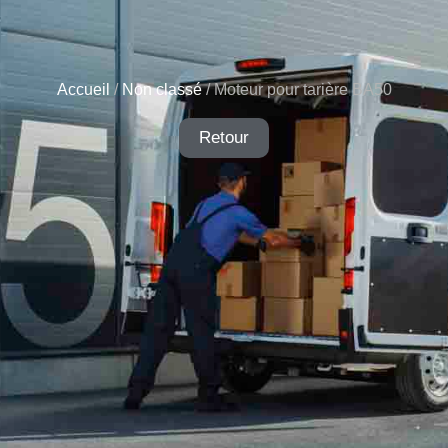
Accueil
/
Non classé
/ Moteur pour tarière BA50
Retour