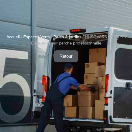
Accueil
/
Espaces Verts
/
Parcs & jardins
/ HUSQVARNA 525P5S
Elagueuse sur perche professionnelle
Retour