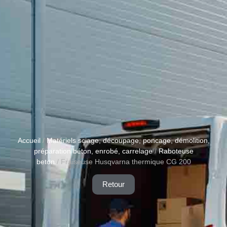
Accueil
/
Matériels sciage, découpage, poncage, démolition,
préparation béton, enrobé, carrelage
/
Raboteuse
beton
/ Fraiseuse Husqvarna thermique CG 200
Retour