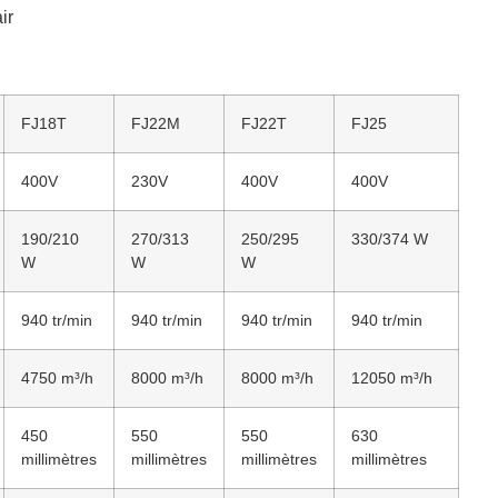
ir
FJ18T
FJ22M
FJ22T
FJ25
400V
230V
400V
400V
190/210
270/313
250/295
330/374 W
W
W
W
940 tr/min
940 tr/min
940 tr/min
940 tr/min
4750 m³/h
8000 m³/h
8000 m³/h
12050 m³/h
450
550
550
630
millimètres
millimètres
millimètres
millimètres