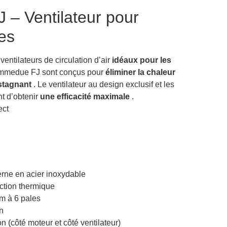
– Ventilateur pour
es
ntilateurs de circulation d’air
idéaux pour les
iemmedue FJ sont conçus pour
éliminer la chaleur
r stagnant
. Le ventilateur au design exclusif et les
nt d’obtenir
une efficacité maximale
.
ect
terne en acier inoxydable
ction thermique
um à 6 pales
n
on (côté moteur et côté ventilateur)