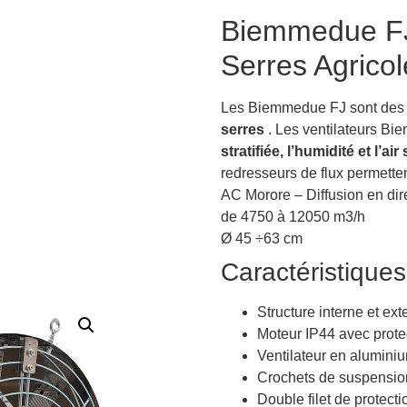
Biemmedue FJ 
Serres Agricol
Les Biemmedue FJ sont des ve
serres
. Les ventilateurs B
stratifiée, l’humidité et l’ai
redresseurs de flux permette
AC Morore – Diffusion en dir
de 4750 à 12050 m3/h
Ø 45 ÷63 cm
Caractéristiques
Structure interne et ex
Moteur IP44 avec prote
Ventilateur en alumini
Crochets de suspensio
Double filet de protecti