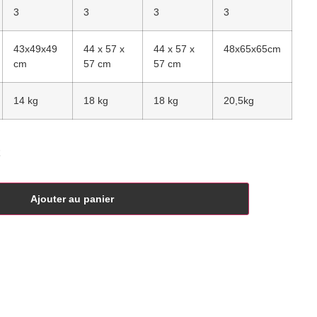
3
3
3
3
43x49x49
44 x 57 x
44 x 57 x
48x65x65cm
cm
57 cm
57 cm
14 kg
18 kg
18 kg
20,5kg
Ajouter au panier