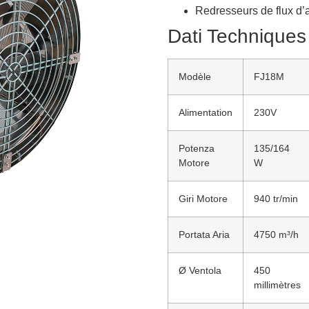
Redresseurs de flux d’a
Dati Techniques
Modèle
FJ18M
Alimentation
230V
Potenza
135/164
Motore
W
Giri Motore
940 tr/min
Portata Aria
4750 m³/h
Ø Ventola
450
millimètres