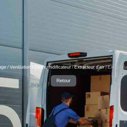
ge / Ventilation / Déshumidificateur
/
Extracteur d'air
/ Extracte
Retour