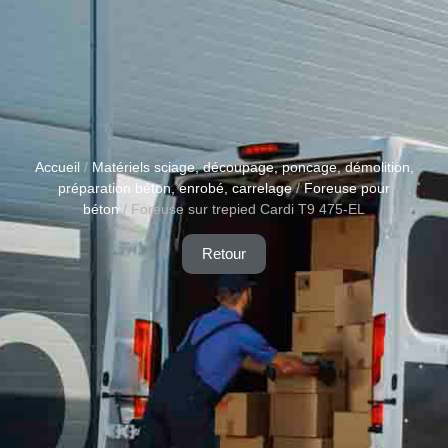
Accueil
/
Matériels sciage, découpage, poncage, démolition,
préparation béton, enrobé, carrelage
/
Foreuse pour
béton
/ Foreuse sur trepied Cardi T9 475-EL
Retour