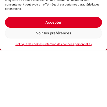
uniques sur ce site. Le fait de ne pas consentir ou de retirer son
consentement peut avoir un effet négatif sur certaines caractéristiques
et fonctions.
Accepter
Voir les préférences
Politique de cookies
Protection des données personnelles
E-mail
Téléphone
Location
Produits similaires