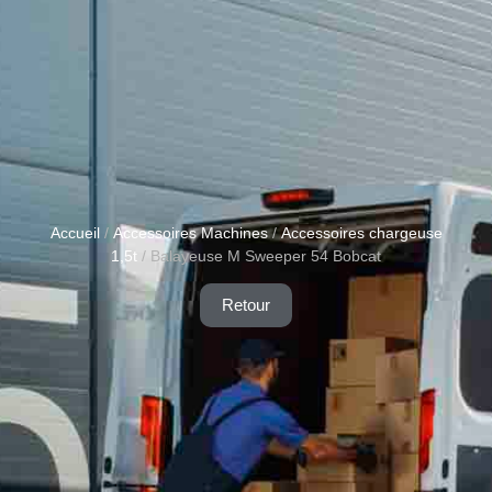
Accueil
/
Accessoires Machines
/
Accessoires chargeuse
1,5t
/ Balayeuse M Sweeper 54 Bobcat
Retour