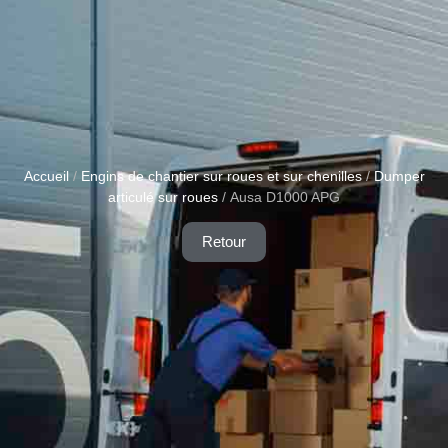
Accueil
/
Engins de chantier sur roues et sur chenilles
/
Dumper
articulé sur roues
/ Ausa D1000 APG
Retour