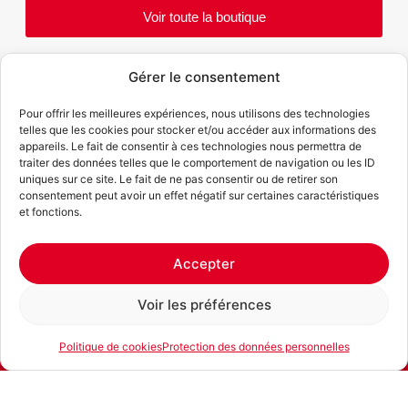
Voir toute la boutique
Gérer le consentement
Pour offrir les meilleures expériences, nous utilisons des technologies
telles que les cookies pour stocker et/ou accéder aux informations des
appareils. Le fait de consentir à ces technologies nous permettra de
traiter des données telles que le comportement de navigation ou les ID
uniques sur ce site. Le fait de ne pas consentir ou de retirer son
Spécialiste de la
location de machines de chantier
et
consentement peut avoir un effet négatif sur certaines caractéristiques
d’outils, pour particuliers et professionnels, en Suisse
et fonctions.
romande
Contact
Accepter
Azur Location SA
Rue des Petits-Champs 12
Voir les préférences
1400 Yverdon-les-Bains
Politique de cookies
Protection des données personnelles
+41 (0)24 420 31 05
E-mail
Téléphone
Location
infoyverdon@azur-location.ch