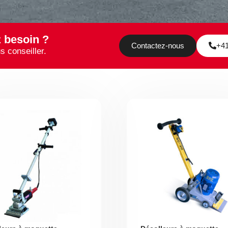
z besoin ?
Contactez-nous
+41
s conseiller.