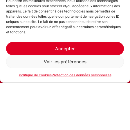
Pour offrir les meilleures expériences, nous utilisons des technologies
Voir toute la boutique
telles que les cookies pour stocker et/ou accéder aux informations des
appareils. Le fait de consentir à ces technologies nous permettra de
traiter des données telles que le comportement de navigation ou les ID
uniques sur ce site. Le fait de ne pas consentir ou de retirer son
consentement peut avoir un effet négatif sur certaines caractéristiques
et fonctions.
Accepter
Spécialiste de la
location de machines de chantier
et
Voir les préférences
d’outils, pour particuliers et professionnels, en Suisse
romande
Politique de cookies
Protection des données personnelles
E-mail
Téléphone
Location
Contact
Azur Location SA
Rue des Petits-Champs 12
1400 Yverdon-les-Bains
+41 (0)24 420 31 05
infoyverdon@azur-location.ch