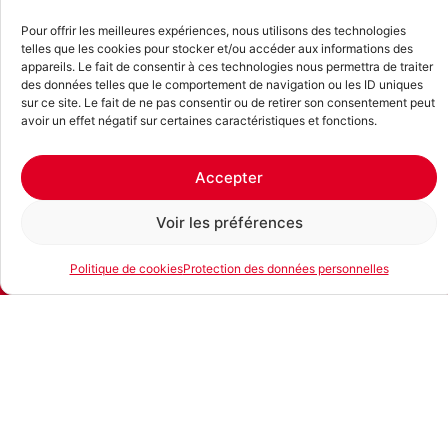
Pour offrir les meilleures expériences, nous utilisons des technologies
telles que les cookies pour stocker et/ou accéder aux informations des
appareils. Le fait de consentir à ces technologies nous permettra de traiter
des données telles que le comportement de navigation ou les ID uniques
Spécialiste de la
location de machines de chantier
et
sur ce site. Le fait de ne pas consentir ou de retirer son consentement peut
d’outils, pour particuliers et professionnels, en Suisse
avoir un effet négatif sur certaines caractéristiques et fonctions.
romande
Contact
Accepter
Azur Location SA
Rue des Petits-Champs 12
Voir les préférences
1400 Yverdon-les-Bains
Politique de cookies
Protection des données personnelles
+41 (0)24 420 31 05
E-mail
Téléphone
Location
infoyverdon@azur-location.ch
Liens rapides
Accueil
Services